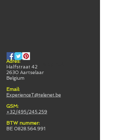
Volg ons:
​Adres:
E
Please contact us by mail
:
Halfstraat 42
info@mysite.com
2630 Aartselaar
Belgium
​Email:
ExperienceT@telenet.be
​GSM:
+32/495/245.259
BTW nummer:
BE
0828.564.991